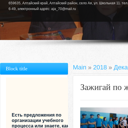
659635, Алтайский край, Алтайский район, село Ая, ул. Школьная 11. тел.
6-49, электронный адрес: aja_70@mail.ru
Main
»
2018
»
Дека
Block title
Зажигай по 
Есть предложения по
организации учебного
процесса или знаете, как