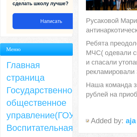
сделать школу лучше?
Русаковой Мари
Написать
антинаркотическ
Ребята преодол
Меню
МЧС( одевали с
и спасали утоп
Главная
рекламировали 
страница
Наша команда з
Государственно-
рублей на прио
общественное
Адрес
управление(ГОУ)
Added by:
aja
659635, Алтайский край, Алтайский район, село Ая, ул. Школьная 11. тел.
Воспитательная
6-49, электронный адрес: aja_70@mail.ru