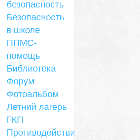
безопасность
Безопасность
в школе
ППМС-
помощь
Библиотека
Форум
Адрес
Фотоальбом
659635, Алтайский край, Алтайский район, село Ая, ул. Школьная 11. тел.
Летний лагерь
6-49, электронный адрес: aja_70@mail.ru
ГКП
Противодействие