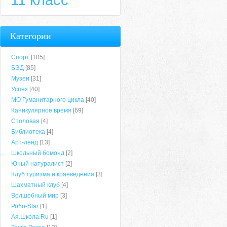
Категории
Спорт
[105]
БЭД
[85]
Музеи
[31]
Успех
[40]
МО Гуманитарного цикла
[40]
Каникулярное время
[69]
Столовая
[4]
Библиотека
[4]
Арт-ленд
[13]
Школьный бомонд
[2]
Юный натуралист
[2]
Клуб туризма и краеведения
[3]
Шахматный клуб
[4]
Волшебный мир
[3]
Робо-Star
[1]
Ая.Школа.Ru
[1]