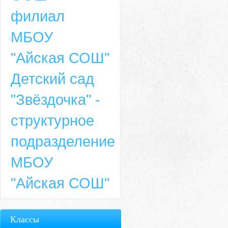
филиал
МБОУ
"Айская СОШ"
Детский сад
"Звёздочка" -
структурное
подразделение
МБОУ
"Айская СОШ"
Классы