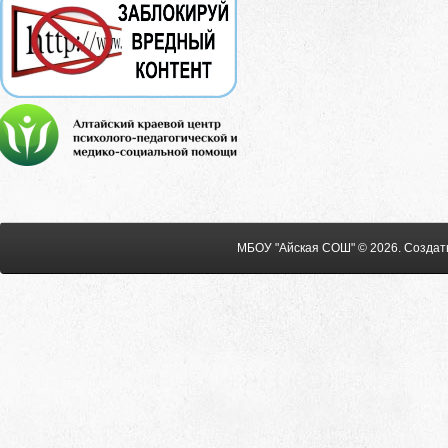
МБОУ "Айская СОШ" © 2026
.
Создат