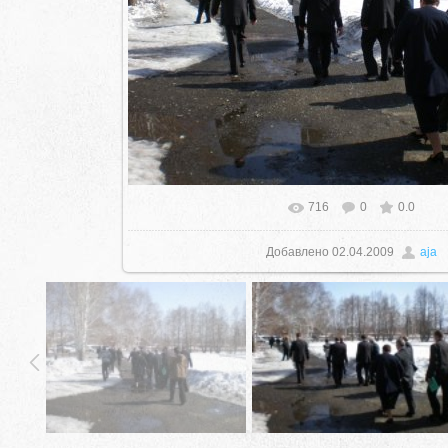
716
0
0.0
Добавлено
02.04.2009
aja
село Ая, ул. Школьная 11. тел. 28-