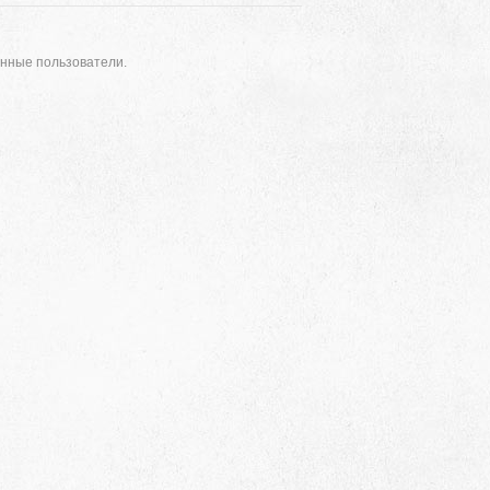
анные пользователи.
Адрес
 район, село Ая, ул. Школьная 11. тел. 28-
6-49, электронный адрес: aja_70@mail.ru