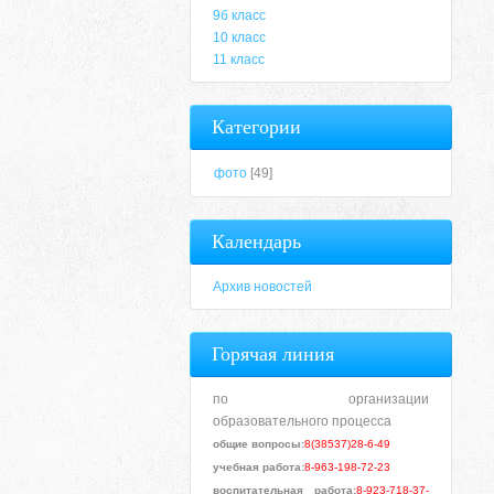
9б класс
10 класс
11 класс
Категории
фото
[49]
Календарь
Архив новостей
Горячая линия
по организации
образовательного процесса
общие вопросы:
8(38537)28-6-49
учебная работа:
8-963-198-72-23
воспитательная работа:
8-923-718-37-