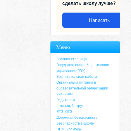
сделать школу лучше?
Написать
Меню
Главная страница
Государственно-общественное
управление(ГОУ)
Воспитательная работа
Организация питания в
образовательной организации
Ученикам
Родителям
Адрес
Школьный округ
ЕГЭ, ОГЭ
659635, Алтайский край, Алтайский район, 
Дорожная безопасность
6-49, электронный адрес: aja_70@mail.ru
Безопасность в школе
ППМС-помощь