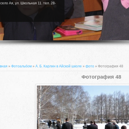
село Ая, ул. Школьная 11. тел. 28-
вная
»
Фотоальбом
»
А. Б. Карлин в Айской школе
»
фото
» Фотография 48
Фотография 48
659635, Алтайский край, Алтайский