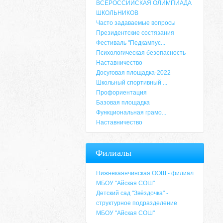
ВСЕРОССИЙСКАЯ ОЛИМПИАДА
ШКОЛЬНИКОВ
Часто задаваемые вопросы
Президентские состязания
Фестиваль "Педкампус...
Психологическая безопасность
Наставничество
Досуговая площадка-2022
Школьный спортивный ...
Профориентация
Базовая площадка
Функциональная грамо...
Наставничество
Адрес
Филиалы
659635, Алтайский край, Алтайский район, 
6-49, электронный адрес: aja_70@mail.ru
Нижнекаянчинская ООШ - филиал
МБОУ "Айская СОШ"
Детский сад "Звёздочка" -
структурное подразделение
МБОУ "Айская СОШ"