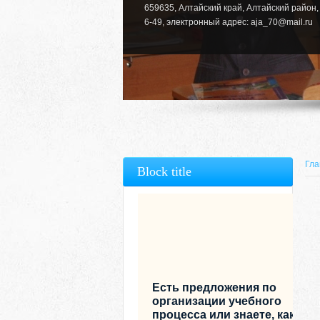
659635, Алтайский край, Алтайский район, 
6-49, электронный адрес: aja_70@mail.ru
Гла
Block title
Есть предложения по
организации учебного
процесса или знаете, как