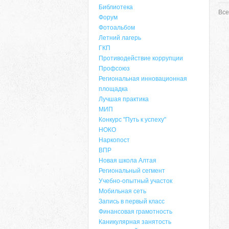
Библиотека
Все
Форум
Фотоальбом
Летний лагерь
ГКП
Противодействие коррупции
Профсоюз
Региональная инновационная
площадка
Лучшая практика
МИП
Конкурс "Путь к успеху"
НОКО
Наркопост
ВПР
Новая школа Алтая
Региональный сегмент
Учебно-опытный участок
Мобильная сеть
Запись в первый класс
Финансовая грамотность
Каникулярная занятость