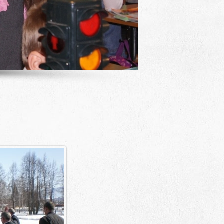
Адрес
 район, село Ая, ул. Школьная 11. тел. 28-
6-49, электронный адрес: aja_70@mail.ru