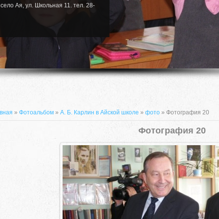
село Ая, ул. Школьная 11. тел. 28-
вная
»
Фотоальбом
»
А. Б. Карлин в Айской школе
»
фото
» Фотография 20
Фотография 20
659635, Алтайский край, Алтайский