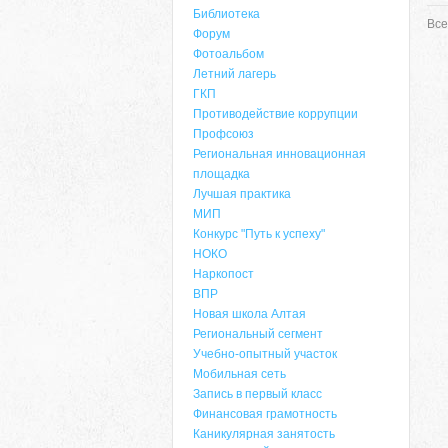
Библиотека
Все
Форум
Фотоальбом
Летний лагерь
ГКП
Противодействие коррупции
Профсоюз
Региональная инновационная
площадка
Лучшая практика
МИП
Конкурс "Путь к успеху"
НОКО
Наркопост
ВПР
Новая школа Алтая
Региональный сегмент
Учебно-опытный участок
Мобильная сеть
Запись в первый класс
Финансовая грамотность
Каникулярная занятость