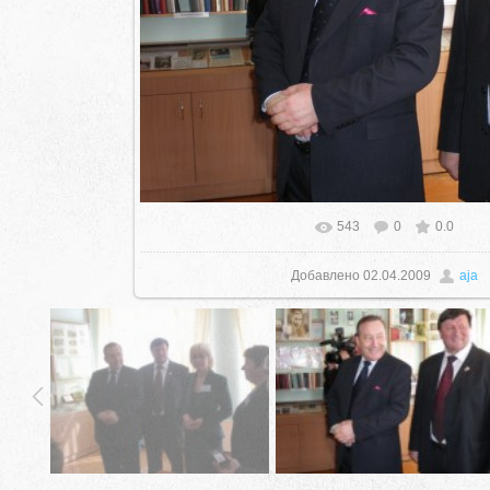
543
0
0.0
Добавлено
02.04.2009
aja
село Ая, ул. Школьная 11. тел. 28-