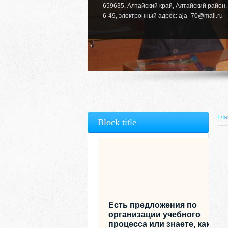
659635, Алтайский край, Алтайский район, 
6-49, электронный адрес: aja_70@mail.ru
Гла
Block title
Есть предложения по
организации учебного
процесса или знаете, как