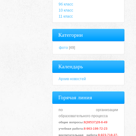
9б класс
10 класс
11 класс
Категории
фото
[49]
Календарь
Архив новостей
Горячая линия
по организации
образовательного процесса
общие вопросы:
8(38537)28-6-49
учебная работа:
8-963-198-72-23
воспитательная работа:
8-923-718-37-