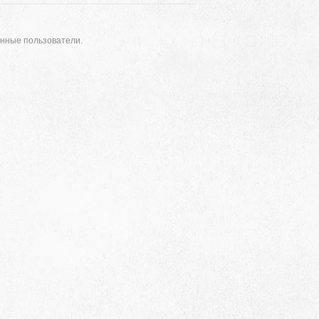
анные пользователи.
Адрес
 район, село Ая, ул. Школьная 11. тел. 28-
6-49, электронный адрес: aja_70@mail.ru