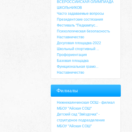
ВСЕРОССИЙСКАЯ ОЛИМПИАДА
ШКОЛЬНИКОВ
Часто задаваемые вопросы
Президентские состязания
Фестиваль "Педкампус...
Психологическая безопасность
Наставничество
Досуговая площадка-2022
Школьный спортивный ...
Профориентация
Базовая площадка
Функциональная грамо...
Наставничество
Адрес
Филиалы
659635, Алтайский край, Алтайский район, 
6-49, электронный адрес: aja_70@mail.ru
Нижнекаянчинская ООШ - филиал
МБОУ "Айская СОШ"
Детский сад "Звёздочка" -
структурное подразделение
МБОУ "Айская СОШ"