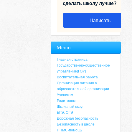
сделать школу лучше?
Написать
Меню
Главная страница
Государственно-общественное
управление(ГОУ)
Воспитательная работа
Организация питания в
образовательной организации
Ученикам
Родителям
Адрес
Школьный округ
ЕГЭ, ОГЭ
659635, Алтайский край, Алтайский район, 
Дорожная безопасность
6-49, электронный адрес: aja_70@mail.ru
Безопасность в школе
ППМС-помощь