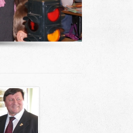
Адрес
 район, село Ая, ул. Школьная 11. тел. 28-
6-49, электронный адрес: aja_70@mail.ru