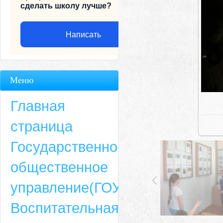
сделать школу лучше?
Написать
Меню
Главная
страница
Государственно-
общественное
Адрес
управление(ГОУ)
659635, Алтайский край, Алтайский район, село Ая, ул. Школьная 11. тел.
Воспитательная
6-49, электронный адрес: aja_70@mail.ru