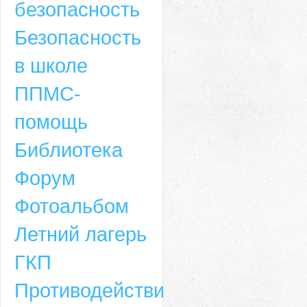
безопасность
Безопасность
в школе
ППМС-
помощь
Библиотека
Форум
Адрес
Фотоальбом
659635, Алтайский край, Алтайский район, село Ая, ул. Школьная 11. тел.
Летний лагерь
6-49, электронный адрес: aja_70@mail.ru
ГКП
Противодействие