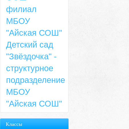
филиал
МБОУ
"Айская СОШ"
Детский сад
"Звёздочка" -
структурное
подразделение
МБОУ
"Айская СОШ"
Классы