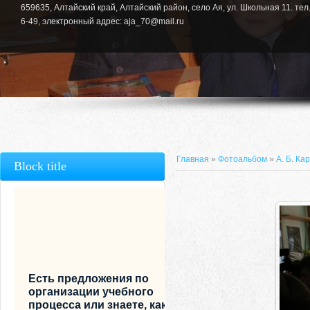
659635, Алтайский край, Алтайский район, село Ая, ул. Школьная 11. тел.
6-49, электронный адрес: aja_70@mail.ru
Главная
»
Фотоальбом
»
А. Б. Ка
Block title
Есть предложения по
организации учебного
процесса или знаете, как