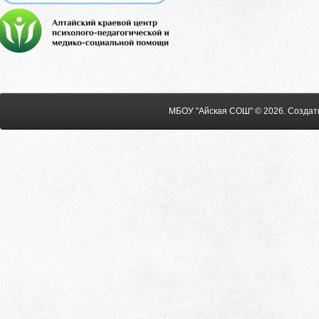
МБОУ "Айская СОШ" © 2026
.
Создат