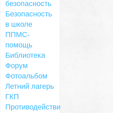
безопасность
Безопасность
в школе
ППМС-
помощь
Библиотека
Форум
Адрес
Фотоальбом
659635, Алтайский край, Алтайский район, село Ая, ул. Школьная 11. тел.
Летний лагерь
6-49, электронный адрес: aja_70@mail.ru
ГКП
Противодействие