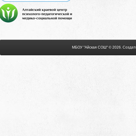
МБОУ "Айская СОШ" © 2026
.
Создат