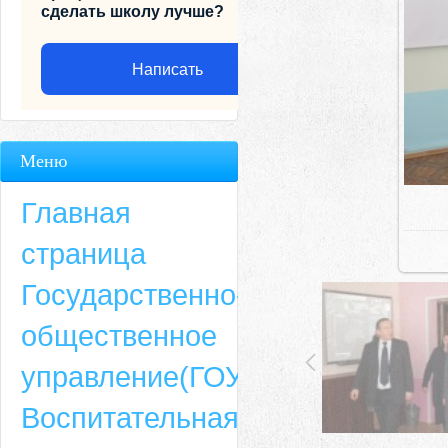
сделать школу лучше?
Написать
Меню
Главная
страница
Государственно-
общественное
Адрес
управление(ГОУ)
659635, Алтайский край, Алтайский район, село Ая, ул. Школьная 11. тел.
Воспитательная
6-49, электронный адрес: aja_70@mail.ru