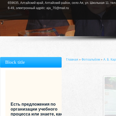
659635, Алтайский край, Алтайский район, село Ая, ул. Школьная 11. тел.
6-49, электронный адрес: aja_70@mail.ru
Главная
»
Фотоальбом
»
А. Б. Ка
Block title
Есть предложения по
организации учебного
процесса или знаете, как