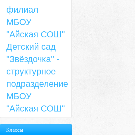
филиал
МБОУ
"Айская СОШ"
Детский сад
"Звёздочка" -
структурное
подразделение
МБОУ
"Айская СОШ"
Классы