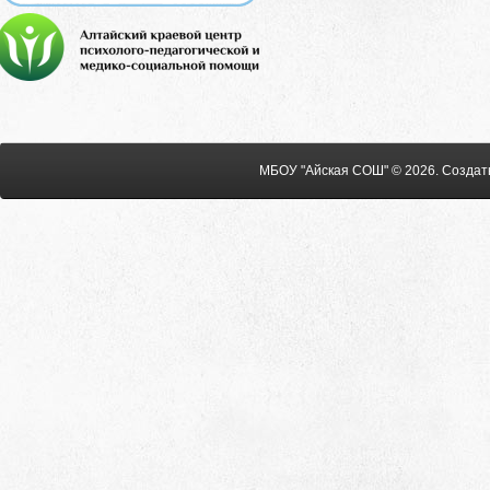
МБОУ "Айская СОШ" © 2026
.
Создат