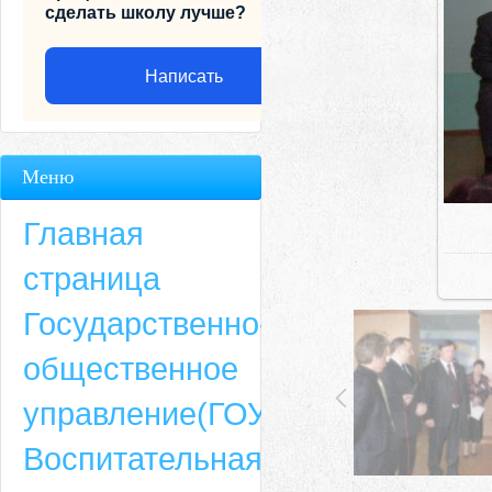
сделать школу лучше?
Написать
Меню
Главная
страница
Государственно-
общественное
Адрес
управление(ГОУ)
659635, Алтайский край, Алтайский район, село Ая, ул. Школьная 11. тел.
Воспитательная
6-49, электронный адрес: aja_70@mail.ru