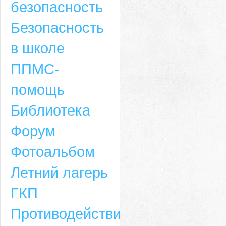
безопасность
Безопасность
в школе
ППМС-
помощь
Библиотека
Форум
Адрес
Фотоальбом
659635, Алтайский край, Алтайский район, село Ая, ул. Школьная 11. тел.
Летний лагерь
6-49, электронный адрес: aja_70@mail.ru
ГКП
Противодействие