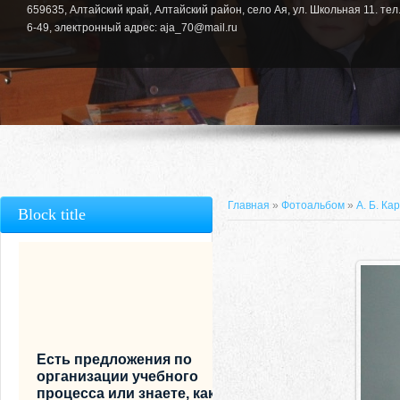
659635, Алтайский край, Алтайский район, село Ая, ул. Школьная 11. тел.
6-49, электронный адрес: aja_70@mail.ru
Главная
»
Фотоальбом
»
А. Б. Ка
Block title
Есть предложения по
организации учебного
процесса или знаете, как