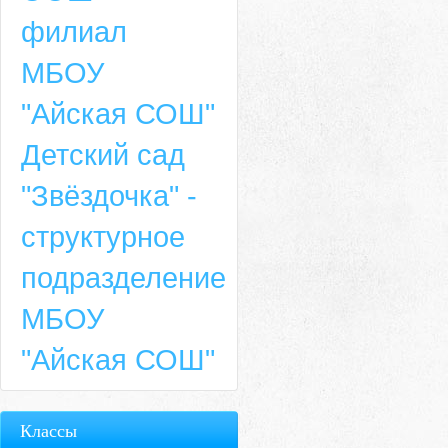
филиал
МБОУ
"Айская СОШ"
Детский сад
"Звёздочка" -
структурное
подразделение
МБОУ
"Айская СОШ"
Классы