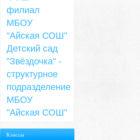
филиал
МБОУ
"Айская СОШ"
Детский сад
"Звёздочка" -
структурное
подразделение
МБОУ
"Айская СОШ"
Классы