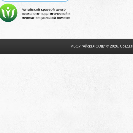
МБОУ "Айская СОШ" © 2026
.
Создат