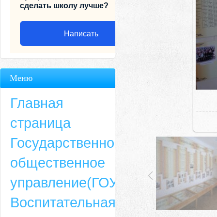
сделать школу лучше?
Написать
Меню
Главная
страница
Государственно-
общественное
Адрес
управление(ГОУ)
659635, Алтайский край, Алтайский район, село Ая, ул. Школьная 11. тел.
Воспитательная
6-49, электронный адрес: aja_70@mail.ru