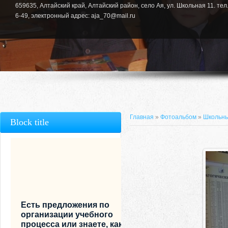
659635, Алтайский край, Алтайский район, село Ая, ул. Школьная 11. тел.
6-49, электронный адрес: aja_70@mail.ru
Главная
»
Фотоальбом
»
Школьны
Block title
Есть предложения по
организации учебного
процесса или знаете, как