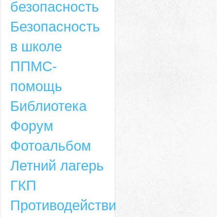
безопасность
Безопасность
в школе
ППМС-
помощь
Библиотека
Форум
Адрес
Фотоальбом
659635, Алтайский край, Алтайский район, село Ая, ул. Школьная 11. тел.
Летний лагерь
6-49, электронный адрес: aja_70@mail.ru
ГКП
Противодействие