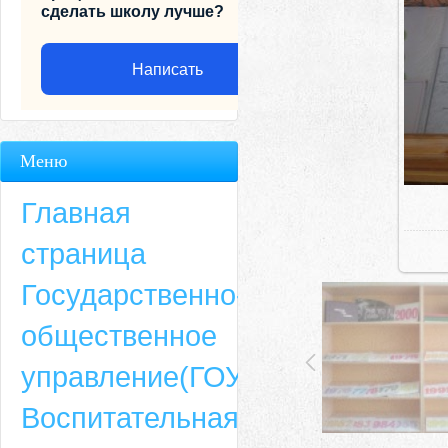
сделать школу лучше?
Написать
Меню
Главная
страница
Государственно-
общественное
Адрес
управление(ГОУ)
659635, Алтайский край, Алтайский район, село Ая, ул. Школьная 11. тел.
Воспитательная
6-49, электронный адрес: aja_70@mail.ru