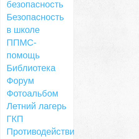
безопасность
Безопасность
в школе
ППМС-
помощь
Библиотека
Форум
Адрес
Фотоальбом
659635, Алтайский край, Алтайский район, село Ая, ул. Школьная 11. тел.
Летний лагерь
6-49, электронный адрес: aja_70@mail.ru
ГКП
Противодействие