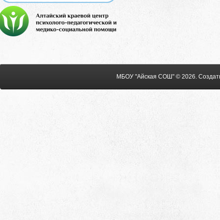
МБОУ "Айская СОШ" © 2026
.
Создат