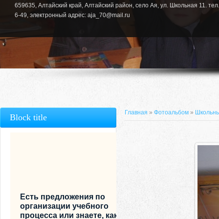
659635, Алтайский край, Алтайский район, село Ая, ул. Школьная 11. тел.
6-49, электронный адрес: aja_70@mail.ru
Главная
»
Фотоальбом
»
Школьны
Block title
Есть предложения по
организации учебного
процесса или знаете, как