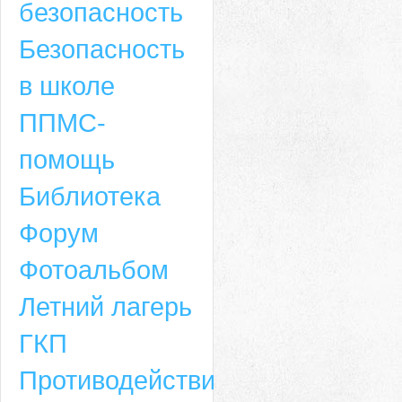
безопасность
Безопасность
в школе
ППМС-
помощь
Библиотека
Форум
Адрес
Фотоальбом
659635, Алтайский край, Алтайский район, село Ая, ул. Школьная 11. тел.
Летний лагерь
6-49, электронный адрес: aja_70@mail.ru
ГКП
Противодействие