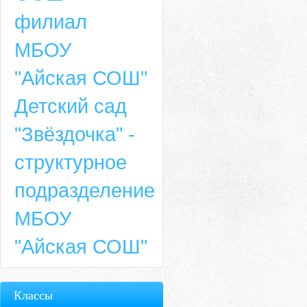
филиал
МБОУ
"Айская СОШ"
Детский сад
"Звёздочка" -
структурное
подразделение
МБОУ
"Айская СОШ"
Классы