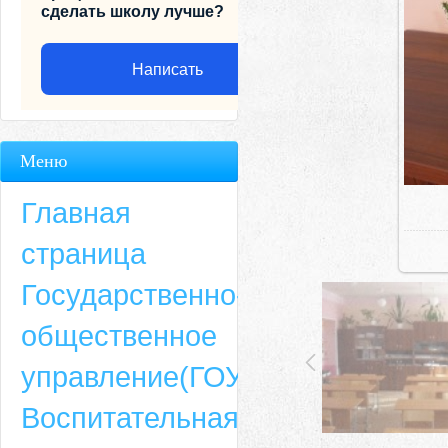
сделать школу лучше?
Написать
Меню
Главная
страница
Государственно-
общественное
Адрес
управление(ГОУ)
659635, Алтайский край, Алтайский район, село Ая, ул. Школьная 11. тел.
Воспитательная
6-49, электронный адрес: aja_70@mail.ru