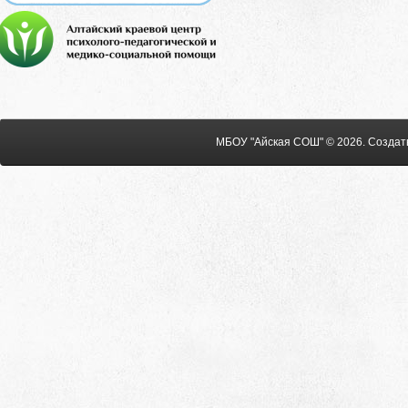
МБОУ "Айская СОШ" © 2026
.
Создат