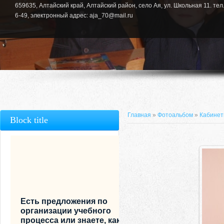
659635, Алтайский край, Алтайский район, село Ая, ул. Школьная 11. тел.
6-49, электронный адрес: aja_70@mail.ru
Главная
»
Фотоальбом
»
Кабине
Block title
Есть предложения по
организации учебного
процесса или знаете, как