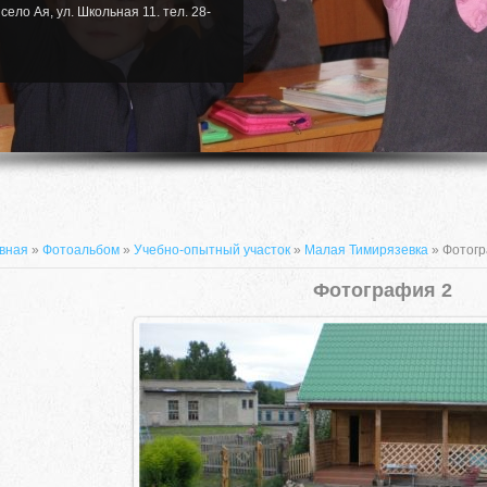
село Ая, ул. Школьная 11. тел. 28-
вная
»
Фотоальбом
»
Учебно-опытный участок
»
Малая Тимирязевка
» Фотогр
Фотография 2
659635, Алтайский край, Алтайский