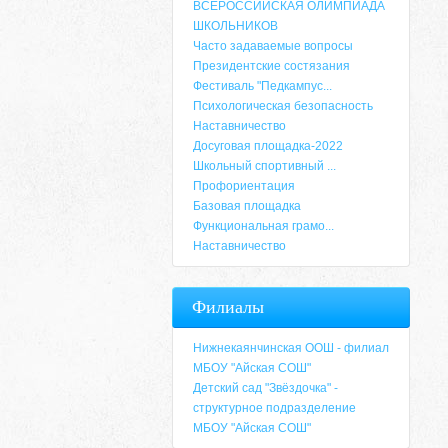
ВСЕРОССИЙСКАЯ ОЛИМПИАДА
ШКОЛЬНИКОВ
Часто задаваемые вопросы
Президентские состязания
Фестиваль "Педкампус...
Психологическая безопасность
Наставничество
Досуговая площадка-2022
Школьный спортивный ...
Профориентация
Базовая площадка
Функциональная грамо...
Наставничество
Адрес
Филиалы
659635, Алтайский край, Алтайский район, 
6-49, электронный адрес: aja_70@mail.ru
Нижнекаянчинская ООШ - филиал
МБОУ "Айская СОШ"
Детский сад "Звёздочка" -
структурное подразделение
МБОУ "Айская СОШ"