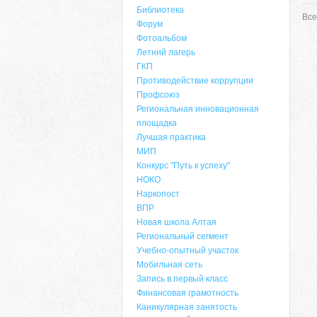
Библиотека
Все
Форум
Фотоальбом
Летний лагерь
ГКП
Противодействие коррупции
Профсоюз
Региональная инновационная
площадка
Лучшая практика
МИП
Конкурс "Путь к успеху"
НОКО
Наркопост
ВПР
Новая школа Алтая
Региональный сегмент
Учебно-опытный участок
Мобильная сеть
Запись в первый класс
Финансовая грамотность
Каникулярная занятость