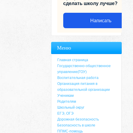
сделать школу лучше?
Написать
Меню
Главная страница
Государственно-общественное
управление(ГОУ)
Воспитательная работа
Организация питания в
образовательной организации
Ученикам
Родителям
Адрес
Школьный округ
ЕГЭ, ОГЭ
659635, Алтайский край, Алтайский район, 
Дорожная безопасность
6-49, электронный адрес: aja_70@mail.ru
Безопасность в школе
ППМС-помощь