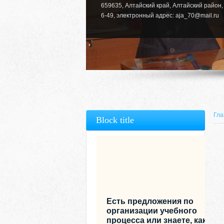
659635, Алтайский край, Алтайский район, 
6-49, электронный адрес: aja_70@mail.ru
Гла
Block title
Есть предложения по
организации учебного
процесса или знаете, как