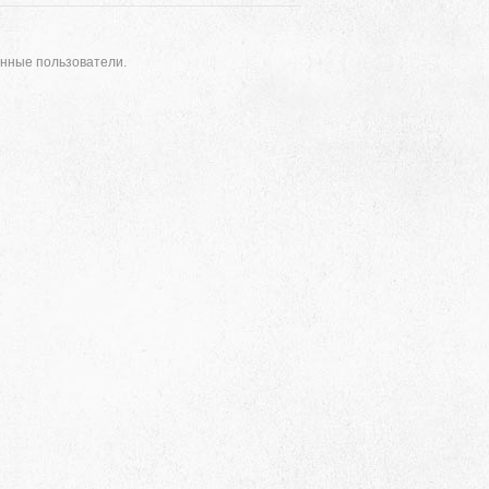
анные пользователи.
Адрес
 район, село Ая, ул. Школьная 11. тел. 28-
6-49, электронный адрес: aja_70@mail.ru