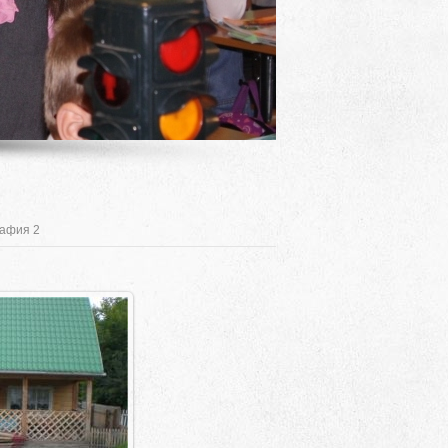
афия 2
Адрес
 район, село Ая, ул. Школьная 11. тел. 28-
6-49, электронный адрес: aja_70@mail.ru