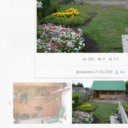
585
0
5.0
Добавлено
27.05.2009
aja
село Ая, ул. Школьная 11. тел. 28-