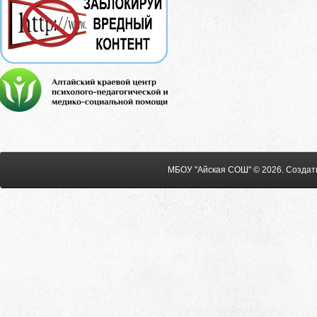
МБОУ "Айская СОШ" © 2026
.
Создат