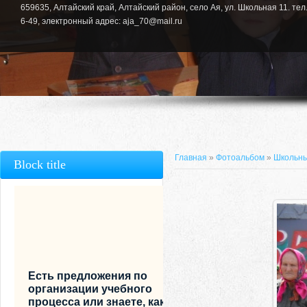
659635, Алтайский край, Алтайский район, село Ая, ул. Школьная 11. тел.
6-49, электронный адрес: aja_70@mail.ru
Главная
»
Фотоальбом
»
Школьны
Block title
Есть предложения по
организации учебного
процесса или знаете, как