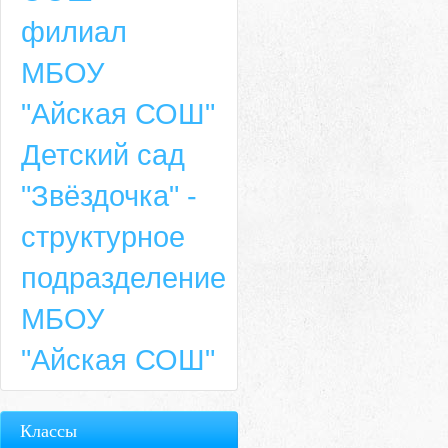
филиал
МБОУ
"Айская СОШ"
Детский сад
"Звёздочка" -
структурное
подразделение
МБОУ
"Айская СОШ"
Классы