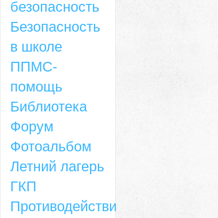
безопасность
Безопасность
в школе
ППМС-
помощь
Библиотека
Форум
Адрес
Фотоальбом
659635, Алтайский край, Алтайский район, село Ая, ул. Школьная 11. тел.
Летний лагерь
6-49, электронный адрес: aja_70@mail.ru
ГКП
Противодействие