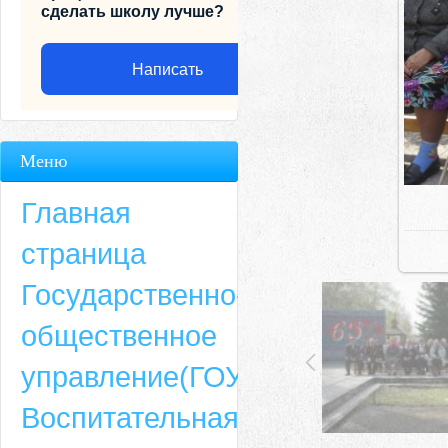
сделать школу лучше?
Написать
Меню
Главная
страница
Государственно-
общественное
Адрес
управление(ГОУ)
659635, Алтайский край, Алтайский район, село Ая, ул. Школьная 11. тел.
Воспитательная
6-49, электронный адрес: aja_70@mail.ru