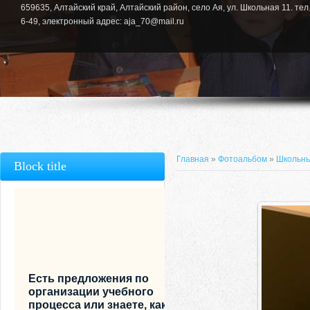
659635, Алтайский край, Алтайский район, село Ая, ул. Школьная 11. тел.
6-49, электронный адрес: aja_70@mail.ru
Главная
»
Фотоальбом
»
Школьны
Block title
Есть предложения по
организации учебного
процесса или знаете, как