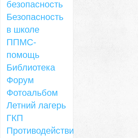
безопасность
Безопасность
в школе
ППМС-
помощь
Библиотека
Форум
Адрес
Фотоальбом
659635, Алтайский край, Алтайский район, село Ая, ул. Школьная 11. тел.
Летний лагерь
6-49, электронный адрес: aja_70@mail.ru
ГКП
Противодействие