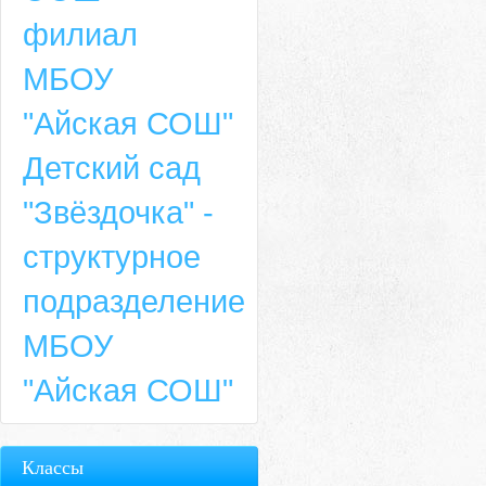
филиал
МБОУ
"Айская СОШ"
Детский сад
"Звёздочка" -
структурное
подразделение
МБОУ
"Айская СОШ"
Классы