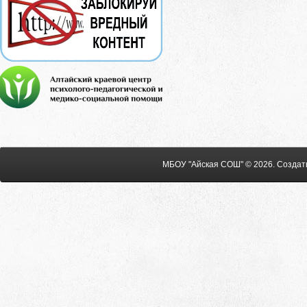
МБОУ "Айская СОШ" © 2026
.
Создат