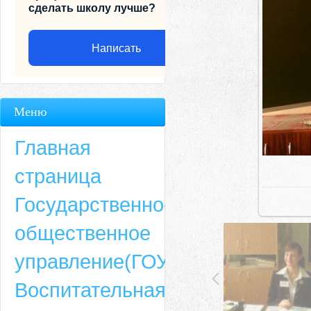
сделать школу лучше?
Написать
Меню
Главная
страница
Государственно-
общественное
Адрес
управление(ГОУ)
659635, Алтайский край, Алтайский район, село Ая, ул. Школьная 11. тел.
Воспитательная
6-49, электронный адрес: aja_70@mail.ru