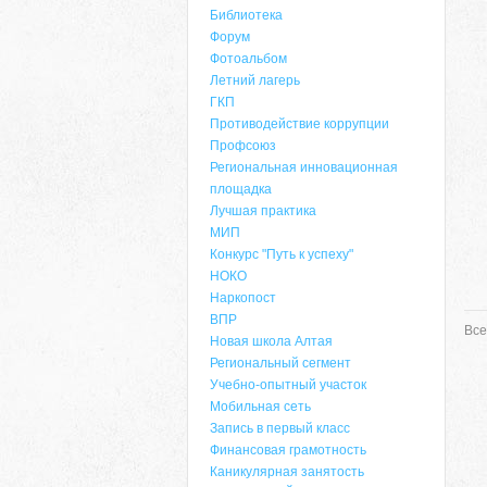
Библиотека
Форум
Фотоальбом
Летний лагерь
ГКП
Противодействие коррупции
Профсоюз
Региональная инновационная
площадка
Лучшая практика
МИП
Конкурс "Путь к успеху"
НОКО
Наркопост
ВПР
Все
Новая школа Алтая
Региональный сегмент
Учебно-опытный участок
Мобильная сеть
Запись в первый класс
Финансовая грамотность
Каникулярная занятость