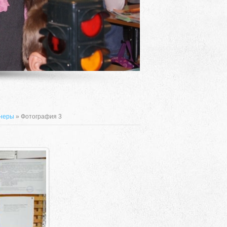
енеры
» Фотография 3
Адрес
 район, село Ая, ул. Школьная 11. тел. 28-
6-49, электронный адрес: aja_70@mail.ru