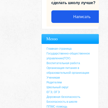
сделать школу лучше?
Написать
Меню
Главная страница
Государственно-общественное
управление(ГОУ)
Воспитательная работа
Организация питания в
образовательной организации
Ученикам
Родителям
Адрес
Школьный округ
ЕГЭ, ОГЭ
659635, Алтайский край, Алтайский район, 
Дорожная безопасность
6-49, электронный адрес: aja_70@mail.ru
Безопасность в школе
ППМС-помощь