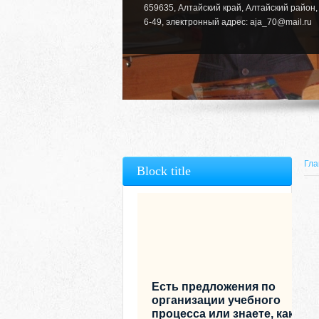
659635, Алтайский край, Алтайский район, 
6-49, электронный адрес: aja_70@mail.ru
Гла
Block title
Есть предложения по
организации учебного
процесса или знаете, как