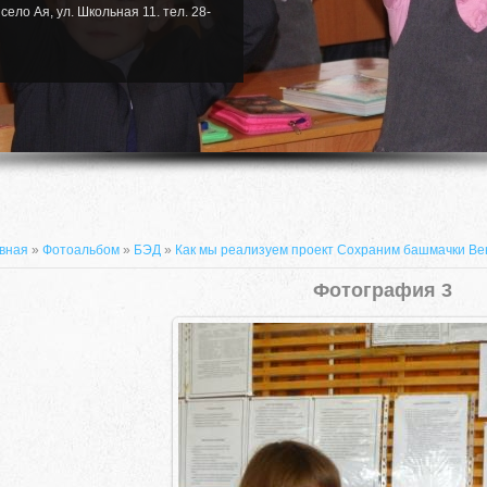
село Ая, ул. Школьная 11. тел. 28-
вная
»
Фотоальбом
»
БЭД
»
Как мы реализуем проект Сохраним башмачки В
Фотография 3
659635, Алтайский край, Алтайский