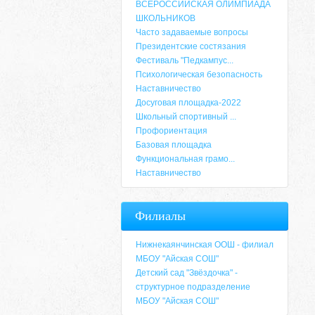
ВСЕРОССИЙСКАЯ ОЛИМПИАДА
ШКОЛЬНИКОВ
Часто задаваемые вопросы
Президентские состязания
Фестиваль "Педкампус...
Психологическая безопасность
Наставничество
Досуговая площадка-2022
Школьный спортивный ...
Профориентация
Базовая площадка
Функциональная грамо...
Наставничество
Адрес
Филиалы
659635, Алтайский край, Алтайский район, 
6-49, электронный адрес: aja_70@mail.ru
Нижнекаянчинская ООШ - филиал
МБОУ "Айская СОШ"
Детский сад "Звёздочка" -
структурное подразделение
МБОУ "Айская СОШ"