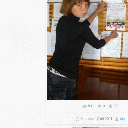
531
0
0.0
В реальном размере
768x1024
/ 
село Ая, ул. Школьная 11. тел. 28-
Добавлено
12.09.2011
aja