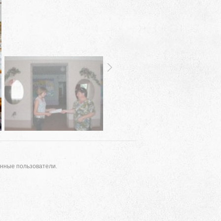
Адрес
анные пользователи.
 район, село Ая, ул. Школьная 11. тел. 28-
6-49, электронный адрес: aja_70@mail.ru