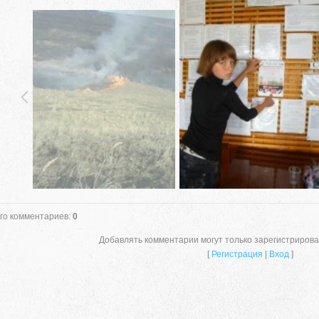
го комментариев
:
0
Добавлять комментарии могут только зарегистриров
659635, Алтайский край, Алтайский
[
Регистрация
|
Вход
]