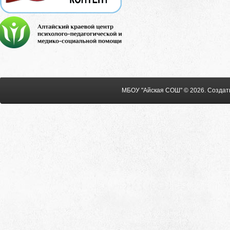
МБОУ "Айская СОШ" © 2026
.
Создат