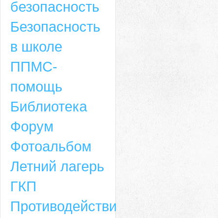
безопасность
Безопасность
в школе
ППМС-
помощь
Библиотека
Форум
Адрес
Фотоальбом
659635, Алтайский край, Алтайский район, село Ая, ул. Школьная 11. тел.
Летний лагерь
6-49, электронный адрес: aja_70@mail.ru
ГКП
Противодействие