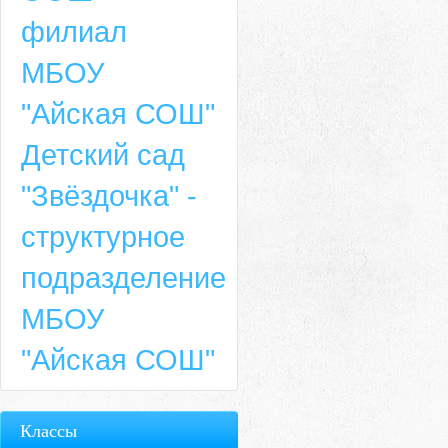
филиал
МБОУ
"Айская СОШ"
Детский сад
"Звёздочка" -
структурное
подразделение
МБОУ
"Айская СОШ"
Классы