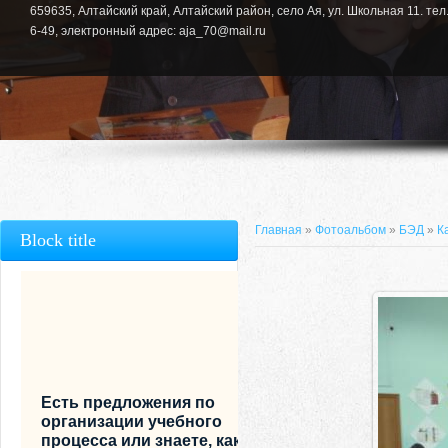
659635, Алтайский край, Алтайский район, село Ая, ул. Школьная 11. тел.
6-49, электронный адрес: aja_70@mail.ru
Главная
»
Фотоальбом
»
БЭД
»
К
Block title
Есть предложения по
организации учебного
процесса или знаете, как