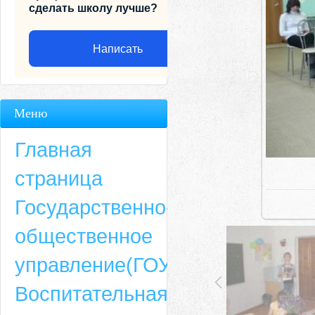
сделать школу лучше?
Написать
Меню
Главная
страница
Государственно-
общественное
Адрес
управление(ГОУ)
659635, Алтайский край, Алтайский район, село Ая, ул. Школьная 11. тел.
Воспитательная
6-49, электронный адрес: aja_70@mail.ru