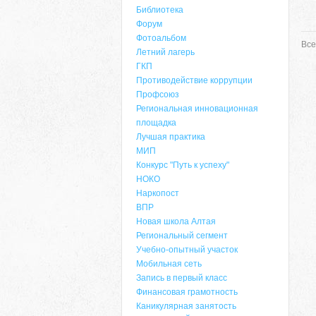
Библиотека
Форум
Фотоальбом
Все
Летний лагерь
ГКП
Противодействие коррупции
Профсоюз
Региональная инновационная
площадка
Лучшая практика
МИП
Конкурс "Путь к успеху"
НОКО
Наркопост
ВПР
Новая школа Алтая
Региональный сегмент
Учебно-опытный участок
Мобильная сеть
Запись в первый класс
Финансовая грамотность
Каникулярная занятость