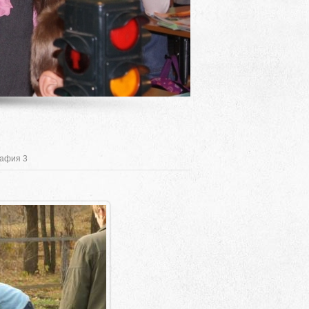
афия 3
Адрес
 район, село Ая, ул. Школьная 11. тел. 28-
6-49, электронный адрес: aja_70@mail.ru