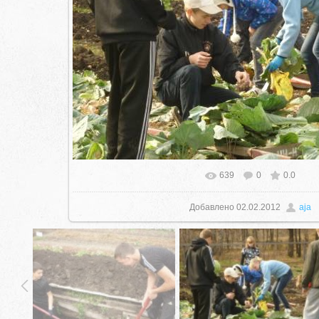
639
0
0.0
В реальном размере
1024x768
/ 
Добавлено
02.02.2012
aja
село Ая, ул. Школьная 11. тел. 28-