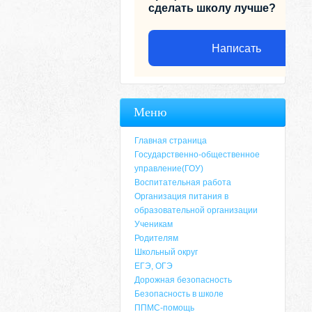
сделать школу лучше?
Написать
Меню
Главная страница
Государственно-общественное
управление(ГОУ)
Воспитательная работа
Организация питания в
образовательной организации
Ученикам
Родителям
Адрес
Школьный округ
ЕГЭ, ОГЭ
659635, Алтайский край, Алтайский район, 
Дорожная безопасность
6-49, электронный адрес: aja_70@mail.ru
Безопасность в школе
ППМС-помощь