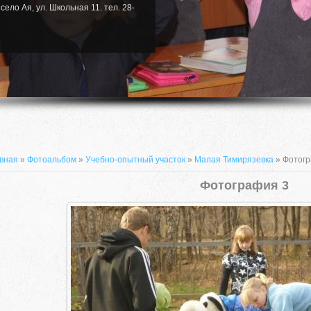
село Ая, ул. Школьная 11. тел. 28-
вная
»
Фотоальбом
»
Учебно-опытный участок
»
Малая Тимирязевка
» Фотогр
Фотография 3
659635, Алтайский край, Алтайский