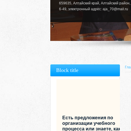
659635, Алтайский край, Алтайский район, 
6-49, электронный адрес: aja_70@mail.ru
Гла
Block title
Есть предложения по
организации учебного
процесса или знаете, как