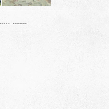
анные пользователи.
Адрес
 район, село Ая, ул. Школьная 11. тел. 28-
6-49, электронный адрес: aja_70@mail.ru