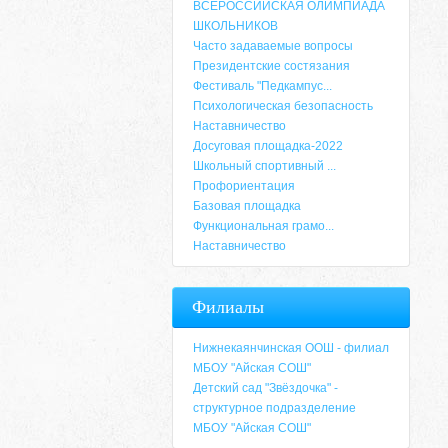
ВСЕРОССИЙСКАЯ ОЛИМПИАДА
ШКОЛЬНИКОВ
Часто задаваемые вопросы
Президентские состязания
Фестиваль "Педкампус...
Психологическая безопасность
Наставничество
Досуговая площадка-2022
Школьный спортивный ...
Профориентация
Базовая площадка
Функциональная грамо...
Наставничество
Адрес
Филиалы
659635, Алтайский край, Алтайский район, 
6-49, электронный адрес: aja_70@mail.ru
Нижнекаянчинская ООШ - филиал
МБОУ "Айская СОШ"
Детский сад "Звёздочка" -
структурное подразделение
МБОУ "Айская СОШ"