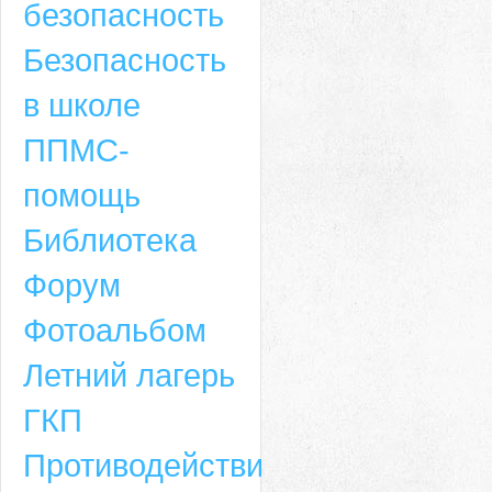
безопасность
Безопасность
в школе
ППМС-
помощь
Библиотека
Форум
Адрес
Фотоальбом
659635, Алтайский край, Алтайский район, село Ая, ул. Школьная 11. тел.
Летний лагерь
6-49, электронный адрес: aja_70@mail.ru
ГКП
Противодействие