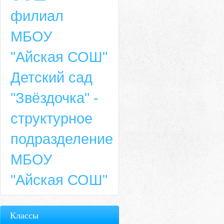
филиал
МБОУ
"Айская СОШ"
Детский сад
"Звёздочка" -
структурное
подразделение
МБОУ
"Айская СОШ"
Классы