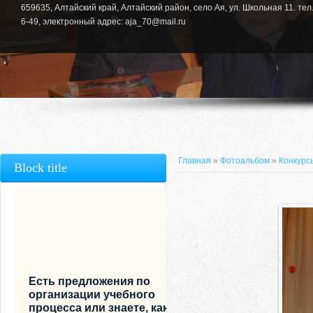
659635, Алтайский край, Алтайский район, село Ая, ул. Школьная 11. тел.
6-49, электронный адрес: aja_70@mail.ru
Главная
»
Фотоальбом
»
Конкурс
Block title
Есть предложения по
организации учебного
процесса или знаете, как