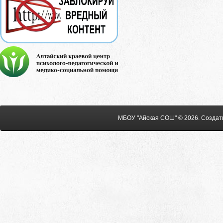
МБОУ "Айская СОШ" © 2026
.
Создат