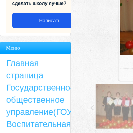
сделать школу лучше?
Написать
Меню
Главная
страница
Государственно-
общественное
Адрес
управление(ГОУ)
659635, Алтайский край, Алтайский район, село Ая, ул. Школьная 11. тел.
Воспитательная
6-49, электронный адрес: aja_70@mail.ru