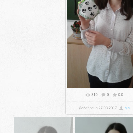
310
0
0.0
Добавлено
27.03.2017
aja
село Ая, ул. Школьная 11. тел. 28-