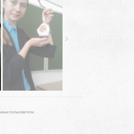
Адрес
 район, село Ая, ул. Школьная 11. тел. 28-
6-49, электронный адрес: aja_70@mail.ru
анные пользователи.