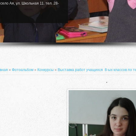
село Ая, ул. Школьная 11. тел. 28-
вная
»
Фотоальбом
»
Конкурсы
»
Выставка работ учащихся 8-ых классов по т
.
659635, Алтайский край, Алтайский