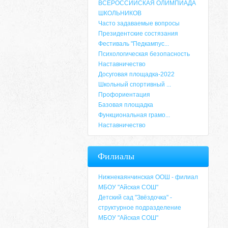
ВСЕРОССИЙСКАЯ ОЛИМПИАДА
ШКОЛЬНИКОВ
Часто задаваемые вопросы
Президентские состязания
Фестиваль "Педкампус...
Психологическая безопасность
Наставничество
Досуговая площадка-2022
Школьный спортивный ...
Профориентация
Базовая площадка
Функциональная грамо...
Наставничество
Адрес
Филиалы
659635, Алтайский край, Алтайский район, 
6-49, электронный адрес: aja_70@mail.ru
Нижнекаянчинская ООШ - филиал
МБОУ "Айская СОШ"
Детский сад "Звёздочка" -
структурное подразделение
МБОУ "Айская СОШ"