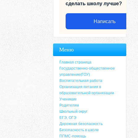
сделать школу лучше?
Написать
Меню
Главная страница
Государственно-общественное
управление(ГОУ)
Воспитательная работа
Организация питания в
образовательной организации
Ученикам
Родителям
Адрес
Школьный округ
ЕГЭ, ОГЭ
659635, Алтайский край, Алтайский район, 
Дорожная безопасность
6-49, электронный адрес: aja_70@mail.ru
Безопасность в школе
ППМС-помощь