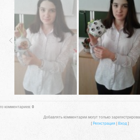
го комментариев
:
0
659635, Алтайский край, Алтайский
Добавлять комментарии могут только зарегистриров
[
Регистрация
|
Вход
]