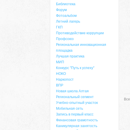
Библиотека
Форум
Фотоальбом
Летний лагерь
ГКП
Противодействие коррупции
Профсоюз
Региональная инновационная
площадка
Лучшая практика
МИП
Конкурс "Путь к успеху"
НОКО
Наркопост
ВПР
Новая школа Алтая
Региональный сегмент
Все
Учебно-опытный участок
Мобильная сеть
Запись в первый класс
Финансовая грамотность
Каникулярная занятость