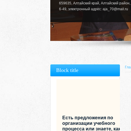
659635, Алтайский край, Алтайский район, 
6-49, электронный адрес: aja_70@mail.ru
Гла
Block title
Есть предложения по
организации учебного
процесса или знаете, как