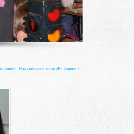
ехнологии. Игольницы в технике «Бискорню»
» .
Адрес
 район, село Ая, ул. Школьная 11. тел. 28-
6-49, электронный адрес: aja_70@mail.ru