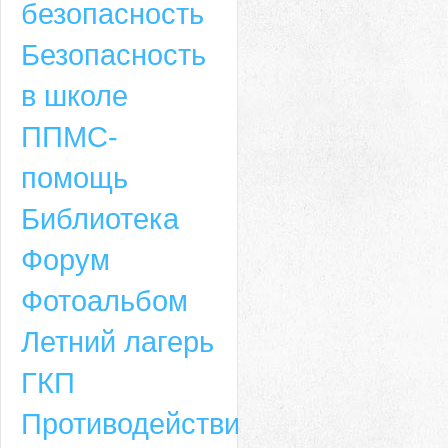
безопасность
Безопасность
в школе
ППМС-
помощь
Библиотека
Форум
Адрес
Фотоальбом
659635, Алтайский край, Алтайский район, село Ая, ул. Школьная 11. тел.
Летний лагерь
6-49, электронный адрес: aja_70@mail.ru
ГКП
Противодействие