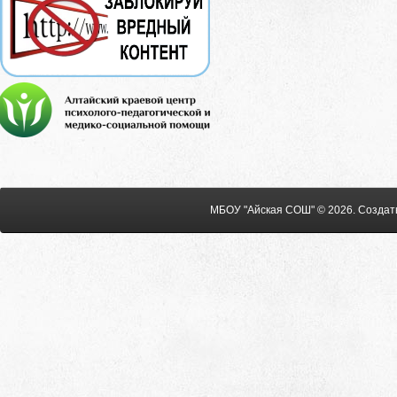
МБОУ "Айская СОШ" © 2026
.
Создат