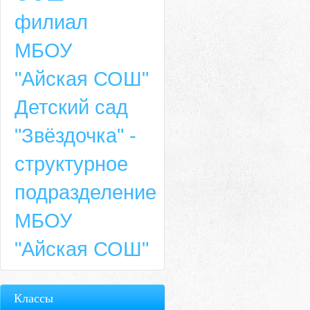
филиал
МБОУ
"Айская СОШ"
Детский сад
"Звёздочка" -
структурное
подразделение
МБОУ
"Айская СОШ"
Классы