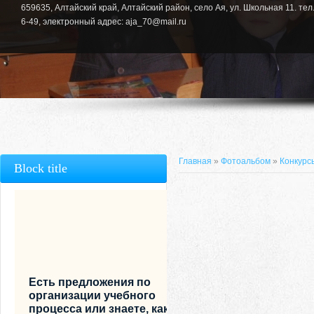
659635, Алтайский край, Алтайский район, село Ая, ул. Школьная 11. тел.
6-49, электронный адрес: aja_70@mail.ru
Главная
»
Фотоальбом
»
Конкурс
Block title
Есть предложения по
организации учебного
процесса или знаете, как