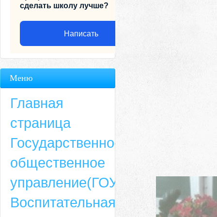
сделать школу лучше?
Написать
Меню
Главная
страница
Государственно-
общественное
Адрес
управление(ГОУ)
659635, Алтайский край, Алтайский район, село Ая, ул. Школьная 11. тел.
Воспитательная
6-49, электронный адрес: aja_70@mail.ru