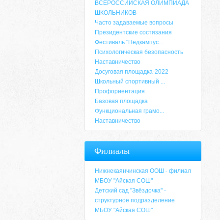
ВСЕРОССИЙСКАЯ ОЛИМПИАДА
ШКОЛЬНИКОВ
Часто задаваемые вопросы
Президентские состязания
Фестиваль "Педкампус...
Психологическая безопасность
Наставничество
Досуговая площадка-2022
Школьный спортивный ...
Профориентация
Базовая площадка
Функциональная грамо...
Наставничество
Адрес
Филиалы
659635, Алтайский край, Алтайский район, 
6-49, электронный адрес: aja_70@mail.ru
Нижнекаянчинская ООШ - филиал
МБОУ "Айская СОШ"
Детский сад "Звёздочка" -
структурное подразделение
МБОУ "Айская СОШ"