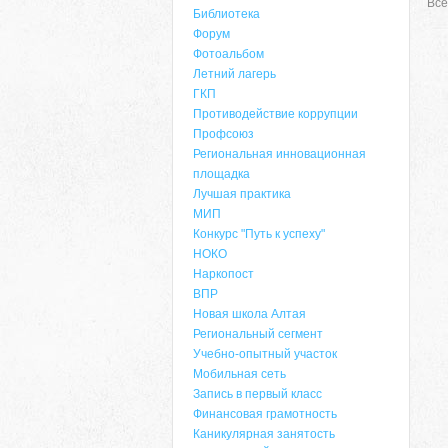
Все
Библиотека
Форум
Фотоальбом
Летний лагерь
ГКП
Противодействие коррупции
Профсоюз
Региональная инновационная
площадка
Лучшая практика
МИП
Конкурс "Путь к успеху"
НОКО
Наркопост
ВПР
Новая школа Алтая
Региональный сегмент
Учебно-опытный участок
Мобильная сеть
Запись в первый класс
Финансовая грамотность
Каникулярная занятость