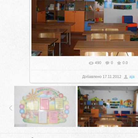
490
0
0.0
В реальном размере
1024x683
/ 
Добавлено
17.11.2012
aja
село Ая, ул. Школьная 11. тел. 28-