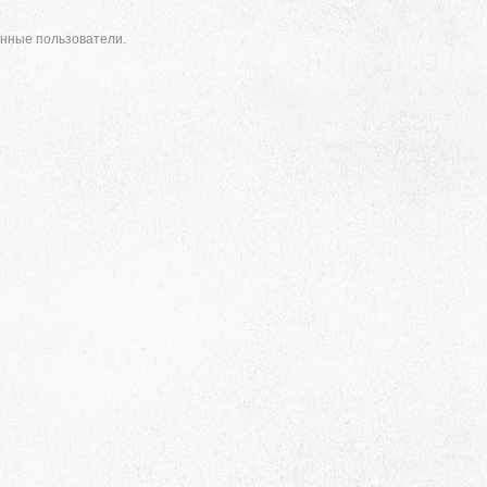
анные пользователи.
Адрес
 район, село Ая, ул. Школьная 11. тел. 28-
6-49, электронный адрес: aja_70@mail.ru