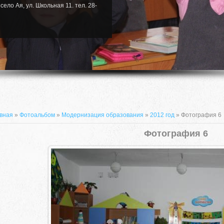
село Ая, ул. Школьная 11. тел. 28-
вная
»
Фотоальбом
»
Модернизация образования
»
2012 год
» Фотография 6
Фотография 6
659635, Алтайский край, Алтайский