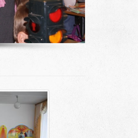
Адрес
 район, село Ая, ул. Школьная 11. тел. 28-
6-49, электронный адрес: aja_70@mail.ru