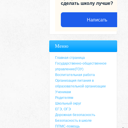
сделать школу лучше?
Написать
Меню
Главная страница
Государственно-общественное
управление(ГОУ)
Воспитательная работа
Организация питания в
образовательной организации
Ученикам
Родителям
Адрес
Школьный округ
ЕГЭ, ОГЭ
659635, Алтайский край, Алтайский район, 
Дорожная безопасность
6-49, электронный адрес: aja_70@mail.ru
Безопасность в школе
ППМС-помощь