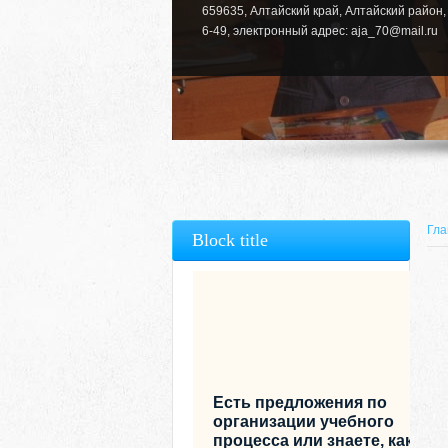
659635, Алтайский край, Алтайский район, 
6-49, электронный адрес: aja_70@mail.ru
Гла
Block title
Есть предложения по
организации учебного
процесса или знаете, как