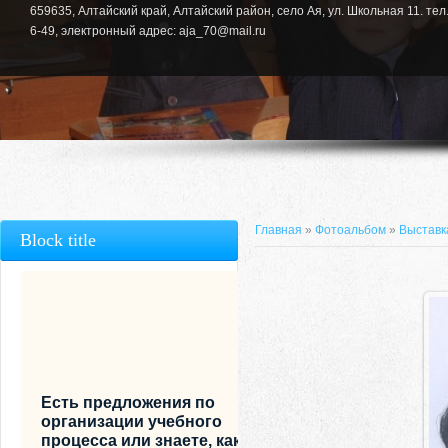
659635, Алтайский край, Алтайский район, село Ая, ул. Школьная 11. тел.
6-49, электронный адрес: aja_70@mail.ru
Главная
»
Фотоальбом
»
Выставка
Block title
Есть предложения по
организации учебного
процесса или знаете, как