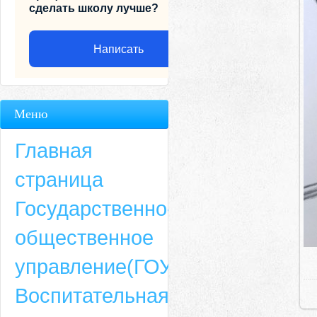
сделать школу лучше?
Написать
Меню
Главная
страница
Государственно-
общественное
Адрес
управление(ГОУ)
659635, Алтайский край, Алтайский район, село Ая, ул. Школьная 11. тел.
Воспитательная
6-49, электронный адрес: aja_70@mail.ru