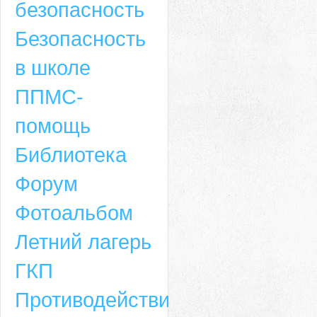
безопасность
Безопасность
в школе
ППМС-
помощь
Библиотека
Форум
Адрес
Фотоальбом
659635, Алтайский край, Алтайский район, село Ая, ул. Школьная 11. тел.
Летний лагерь
6-49, электронный адрес: aja_70@mail.ru
ГКП
Противодействие