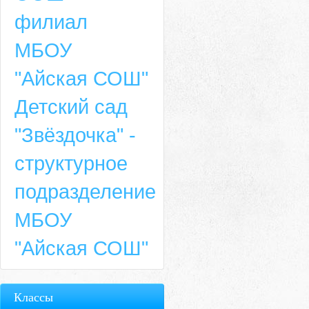
филиал
МБОУ
"Айская СОШ"
Детский сад
"Звёздочка" -
структурное
подразделение
МБОУ
"Айская СОШ"
Классы