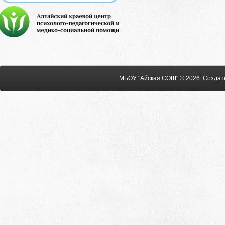
МБОУ "Айская СОШ" © 2026
.
Создат