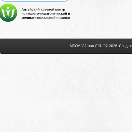
МБОУ "Айская СОШ" © 2026
.
Создат