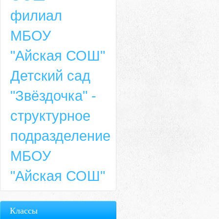
филиал
МБОУ
"Айская СОШ"
Детский сад
"Звёздочка" -
структурное
подразделение
МБОУ
"Айская СОШ"
Классы