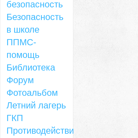
безопасность
Безопасность
в школе
ППМС-
помощь
Библиотека
Форум
Адрес
Фотоальбом
659635, Алтайский край, Алтайский район, село Ая, ул. Школьная 11. тел.
Летний лагерь
6-49, электронный адрес: aja_70@mail.ru
ГКП
Противодействие