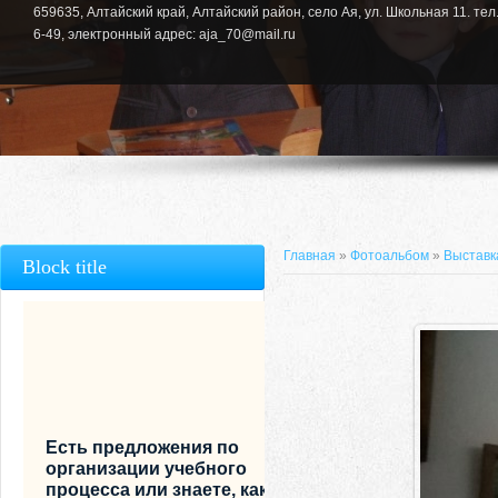
659635, Алтайский край, Алтайский район, село Ая, ул. Школьная 11. тел.
6-49, электронный адрес: aja_70@mail.ru
Главная
»
Фотоальбом
»
Выставка
Block title
Есть предложения по
организации учебного
процесса или знаете, как