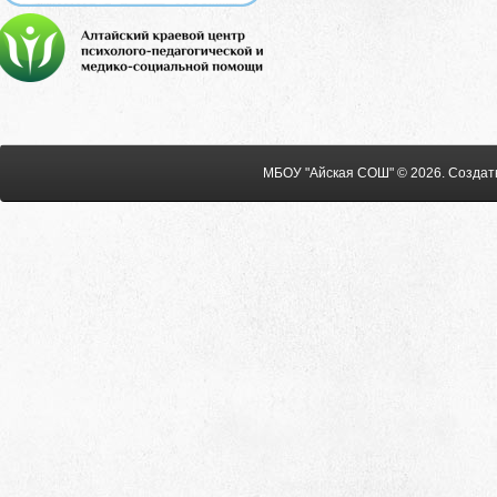
МБОУ "Айская СОШ" © 2026
.
Создат