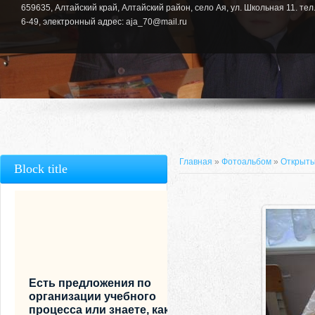
659635, Алтайский край, Алтайский район, село Ая, ул. Школьная 11. тел.
6-49, электронный адрес: aja_70@mail.ru
Главная
»
Фотоальбом
»
Открыты
Block title
Есть предложения по
организации учебного
процесса или знаете, как