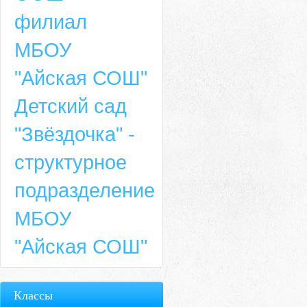
филиал
МБОУ
"Айская СОШ"
Детский сад
"Звёздочка" -
структурное
подразделение
МБОУ
"Айская СОШ"
Классы