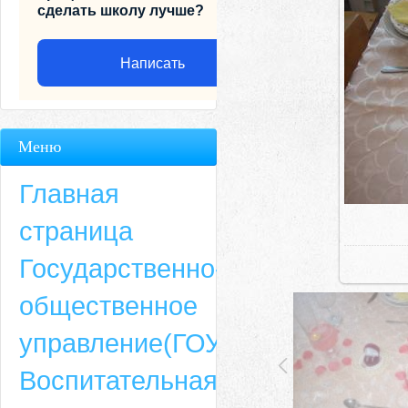
сделать школу лучше?
Написать
Меню
Главная
страница
Государственно-
общественное
Адрес
управление(ГОУ)
659635, Алтайский край, Алтайский район, село Ая, ул. Школьная 11. тел.
Воспитательная
6-49, электронный адрес: aja_70@mail.ru