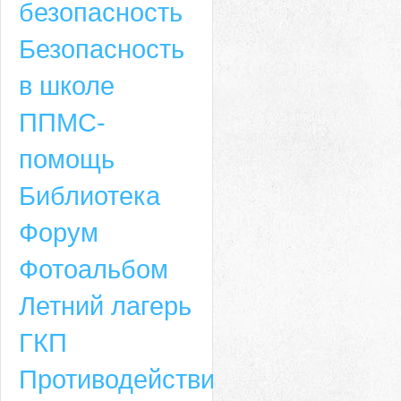
безопасность
Безопасность
в школе
ППМС-
помощь
Библиотека
Форум
Адрес
Фотоальбом
659635, Алтайский край, Алтайский район, село Ая, ул. Школьная 11. тел.
Летний лагерь
6-49, электронный адрес: aja_70@mail.ru
ГКП
Противодействие