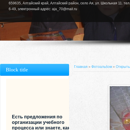
659635, Алтайский край, Алтайский район, село Ая, ул. Школьная 11. тел.
6-49, электронный адрес: aja_70@mail.ru
Главная
»
Фотоальбом
»
Открыты
Block title
Есть предложения по
организации учебного
процесса или знаете, как