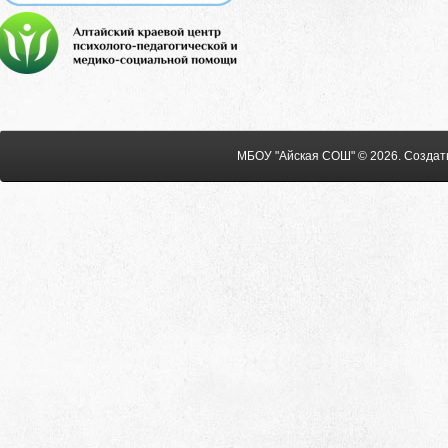
МБОУ "Айская СОШ" © 2026
.
Создат