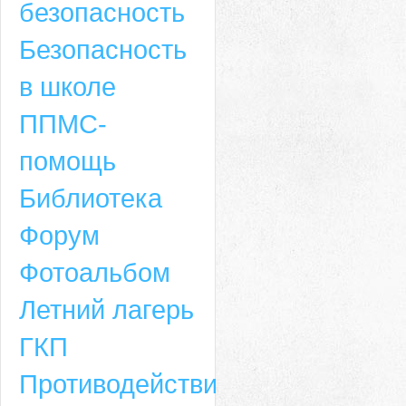
безопасность
Безопасность
в школе
ППМС-
помощь
Библиотека
Форум
Адрес
Фотоальбом
659635, Алтайский край, Алтайский район, село Ая, ул. Школьная 11. тел.
Летний лагерь
6-49, электронный адрес: aja_70@mail.ru
ГКП
Противодействие