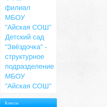
филиал
МБОУ
"Айская СОШ"
Детский сад
"Звёздочка" -
структурное
подразделение
МБОУ
"Айская СОШ"
Классы