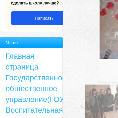
сделать школу лучше?
Написать
Меню
Главная
страница
Государственно-
общественное
Адрес
управление(ГОУ)
659635, Алтайский край, Алтайский район, село Ая, ул. Школьная 11. тел.
Воспитательная
6-49, электронный адрес: aja_70@mail.ru