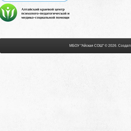
МБОУ "Айская СОШ" © 2026
.
Создат