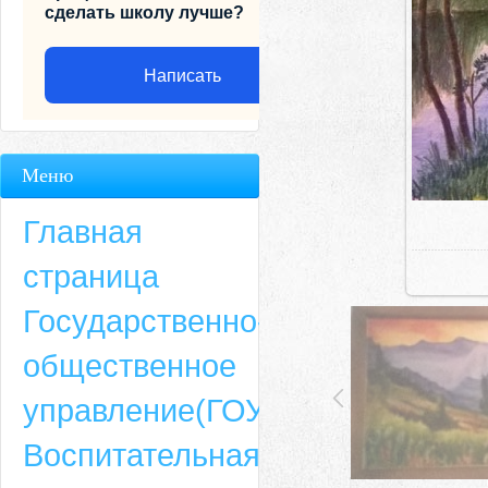
сделать школу лучше?
Написать
Меню
Главная
страница
Государственно-
общественное
Адрес
управление(ГОУ)
659635, Алтайский край, Алтайский район, село Ая, ул. Школьная 11. тел.
Воспитательная
6-49, электронный адрес: aja_70@mail.ru