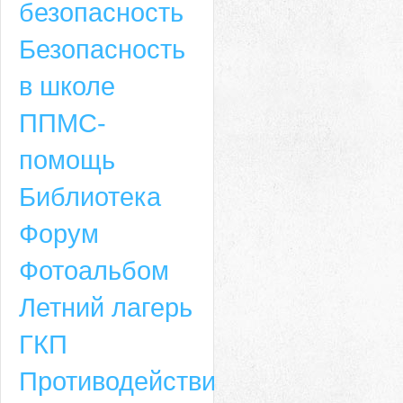
безопасность
Безопасность
в школе
ППМС-
помощь
Библиотека
Форум
Адрес
Фотоальбом
659635, Алтайский край, Алтайский район, село Ая, ул. Школьная 11. тел.
Летний лагерь
6-49, электронный адрес: aja_70@mail.ru
ГКП
Противодействие