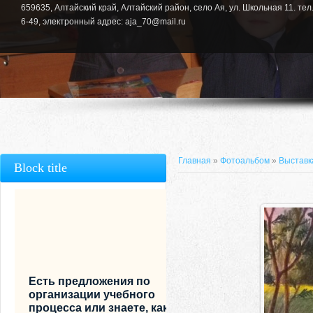
659635, Алтайский край, Алтайский район, село Ая, ул. Школьная 11. тел.
6-49, электронный адрес: aja_70@mail.ru
Главная
»
Фотоальбом
»
Выставка
Block title
Есть предложения по
организации учебного
процесса или знаете, как