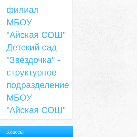
филиал
МБОУ
"Айская СОШ"
Детский сад
"Звёздочка" -
структурное
подразделение
МБОУ
"Айская СОШ"
Классы