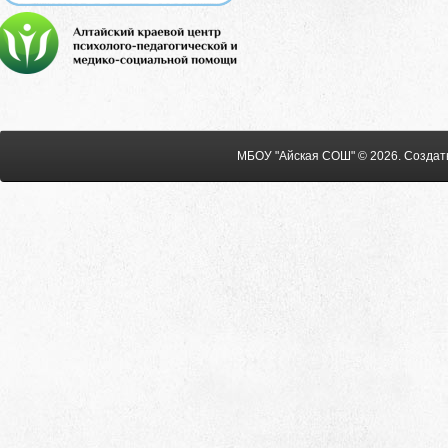
МБОУ "Айская СОШ" © 2026
.
Создат